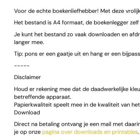
begin
Voor de echte boekenliefhebber! Met deze vrolijk
van
de
Het bestand is A4 formaat, de boekenlegger zelf k
afbeeldingen-
Je kunt het bestand zo vaak downloaden en afdruk
gallerij
langer mee.
Tip: pons er een gaatje uit en hang er een bijpasse
-----
Disclaimer
Houd er rekening mee dat de daadwerkelijke kleu
betreffende apparaat.
Papierkwaliteit speelt mee in de kwaliteit van he
Download
Direct na betaling ontvang je een mail met daari
je op onze
pagina over downloads en printables
.