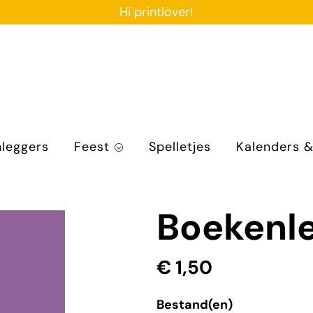
Ga
Hi printlover!
naar
de
inhoud
leggers
Feest
Spelletjes
Kalenders &
Boekenl
€ 1,50
Bestand(en)
Bestand(en)